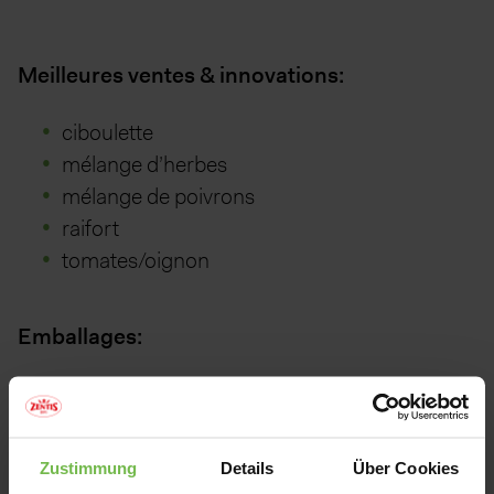
Meilleures ventes & innovations:
ciboulette
mélange d’herbes
mélange de poivrons
raifort
tomates/oignon
Emballages:
Zustimmung
Details
Über Cookies