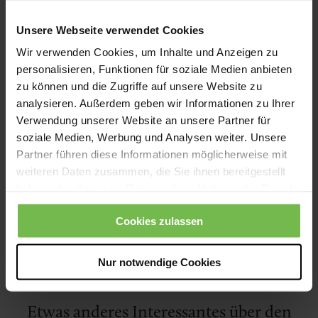
Unsere Webseite verwendet Cookies
Dies ist ein Text, der zu einem Unterbereich einleitet.
Wir verwenden Cookies, um Inhalte und Anzeigen zu
Es wird etwas dazu beschrieben und ein kurzer
personalisieren, Funktionen für soziale Medien anbieten
zu können und die Zugriffe auf unsere Website zu
Überblick gegeben, was den Nutzer in diesem Bereich
analysieren. Außerdem geben wir Informationen zu Ihrer
erwartet. Diese Art von Teaser kann genutzt werden,
Verwendung unserer Website an unsere Partner für
wenn es eine Weiterleitung gibt, aber kein Bild für
soziale Medien, Werbung und Analysen weiter. Unsere
diesen Bereich. Abschließen tut der Text dann mit
Partner führen diese Informationen möglicherweise mit
einem Link. Das ist der
Link ->
weiteren Daten zusammen, die Sie ihnen bereitgestellt
haben oder die sie im Rahmen Ihrer Nutzung der Dienste
gesammelt haben.
Cookies zulassen
Thema 2
Nur notwendige Cookies
Etwas anderes Interessantes über den