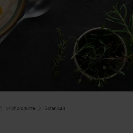
Milchprodukte
Botanicals