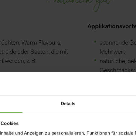
... natürlich gut!
Applikationsvorte
rüchten, Warm Flavours,
spannende Ge
treide oder Saaten, die mit
Mehrwert
t werden, z. B.
natürliche, b
Geschmacksr
unbegrenzte 
kreativen Kom
verschiedene Schnittgrößen
variabler Bota
Details
ren, auch Clean-Label
natürliche, 
re Süße
 Cookies
nhalte und Anzeigen zu personalisieren, Funktionen für soziale