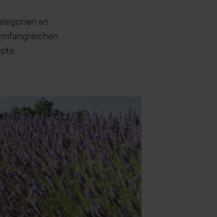
ategorien an
m umfangreichen
pte.