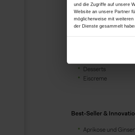
und die Zugriffe auf unsere 
Website an unsere Partner fü
Applikationen:
möglicherweise mit weiteren
Milchprodukte und Milcha
der Dienste gesammelt habe
Joghurt (löffelbar / t
Quark und Frischkä
Milchmischgetränke
Desserts
Eiscreme
Best-Seller & Innovati
Aprikose und Ginse