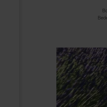
Bo
Bede