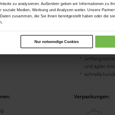
Website zu analysieren. Außerdem geben wir Informationen zu I
r soziale Medien, Werbung und Analysen weiter. Unsere Partner
Ihre Vorteile:
 Daten zusammen, die Sie ihnen bereitgestellt haben oder die s
lternativen:
n.
rinkbar)
strategische 
Bauer Group
se
Nur notwendige Cookies
herausragend
umfangreiches
und agiler
inn
schnelle kund
onen:
Verpackungen:
ng