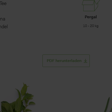
Tee
Pergal
ana
ndel
10 - 20 kg
PDF herunterladen