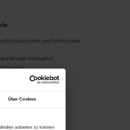
ile:
schmacksnoten und funktionaler
ekannte oder innovative
ichtungen
Geschmacksvariationen mit
binationen
nicals-Anteil
Über Cookies
ansprechende Farben
 Medien anbieten zu können