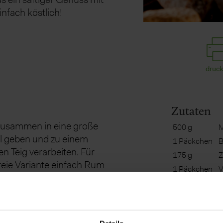
nfach köstlich!
druc
Zutaten
 zusammen in eine große
500 g
M
l geben und zu einem
1 Päckchen
B
n Teig verarbeiten. Für
175 g
Z
reie Variante einfach Rum
1 Päckchen
V
eglassen – eventuell
A
erwenden.
u
2
E
2 EL
R