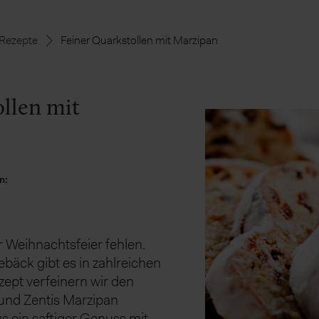
Rezepte
Feiner Quarkstollen mit Marzipan
llen mit
n:
er Weihnachtsfeier fehlen.
bäck gibt es in zahlreichen
zept verfeinern wir den
 und Zentis Marzipan
 ein saftiger Genuss mit