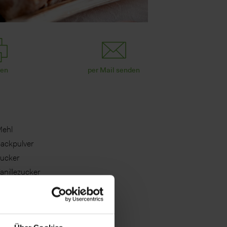
ken
per Mail senden
ehl
ackpulver
ucker
anillezucker
bgeriebene Schale einer
nbehandelten Zitrone
ier
um oder Arrak (nach