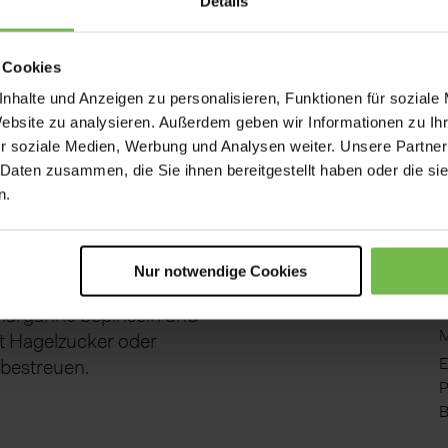
 einen Stollen formen und
Details
B
t gefetteten Blech
250 g
D
 Cookies
Q
nhalte und Anzeigen zu personalisieren, Funktionen für soziale
75 g
B
heizen und den Stollen
Website zu analysieren. Außerdem geben wir Informationen zu I
100 g
G
°C Umluft rund eine Stunde
r soziale Medien, Werbung und Analysen weiter. Unsere Partner
N
chentest machen: Klebt
 Daten zusammen, die Sie ihnen bereitgestellt haben oder die s
125 g
S
eig daran, Stollen noch
n.
200 g
i
uten weiterbacken.
R
h
Nur notwendige Cookies
g
ollen mit zerlassener
E
Margarine bepinseln und
M
t Hagelzucker oder
E
bestreuen.
P
B