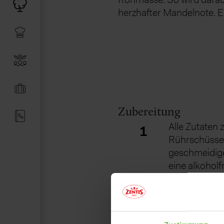
herzhafter Mandelnote. Ei
Zubereitung
Alle Zutaten
1
Rührschüsse
geschmeidige
eine alkoholf
oder Arrak w
Rumaroma v