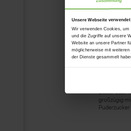
Aus dem Teig
2
Zustimmung
auf einem gu
auslegen.
Unsere Webseite verwendet
Wir verwenden Cookies, um I
Den Ofen vor
3
und die Zugriffe auf unsere 
bei ca. 220 
Website an unsere Partner fü
backen. Stäb
möglicherweise mit weiteren
noch nasser T
der Dienste gesammelt habe
ein paar Min
Den heißen St
4
Butter oder 
großzügig mi
Puderzucker 