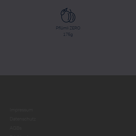
Pflümli ZERO
175g
Impressum
Datenschutz
AGBs