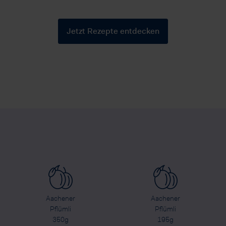
Jetzt Rezepte entdecken
Aachener
Aachener
Pflümli
Pflümli
350g
195g